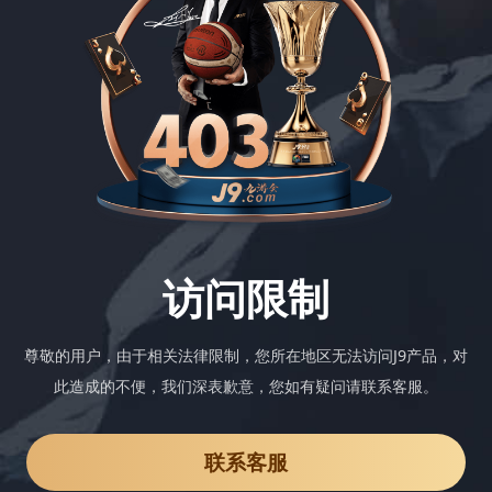
访问限制
尊敬的用户，由于相关法律限制，您所在地区无法访问J9产品，对
此造成的不便，我们深表歉意，您如有疑问请联系客服。
联系客服